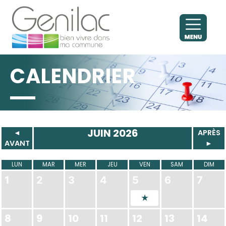
CALENDRIER
JUIN 2026
◄
APRÈS
AVANT
►
LUN
MAR
MER
JEU
VEN
SAM
DIM
1
2
3
4
5
6
7
8
9
10
11
12
13
14