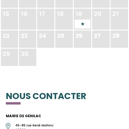
15
16
17
18
19
20
21
22
23
24
25
26
27
28
29
30
NOUS CONTACTER
MAIRIE DE GENILAC
45-85 rue René Mahinc