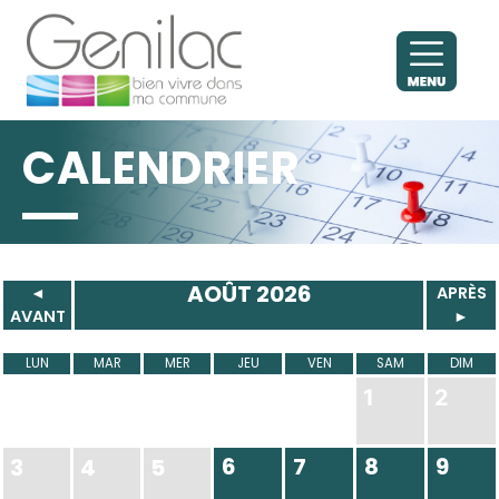
CALENDRIER
AOÛT 2026
◄
APRÈS
AVANT
►
LUN
MAR
MER
JEU
VEN
SAM
DIM
1
2
6
7
8
9
3
4
5