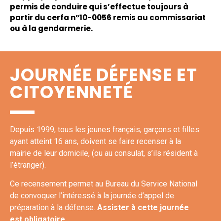
permis de conduire qui s’effectue toujours à
partir du cerfa n°10-0056 remis au commissariat
ou à la gendarmerie.
JOURNÉE DÉFENSE ET
CITOYENNETÉ
Depuis 1999, tous les jeunes français, garçons et filles
ayant atteint 16 ans, doivent se faire recenser à la
mairie de leur domicile, (ou au consulat, s’ils résident à
l’étranger).
Ce recensement permet au Bureau du Service National
de convoquer l’intéressé à la journée d’appel de
préparation à la défense.
Assister à cette journée
est obligatoire.