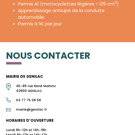
3
Permis A1 (motocyclettes légères < 125 cm
)
Apprentissage anticipé de la conduite
automobile
Permis à 1€ par jour
NOUS CONTACTER
MAIRIE DE GENILAC
45-85 rue René Mahinc
42800 GENILAC
04 77 75 08 58
mairie@genilac.fr
HORAIRES D’OUVERTURE
Lundi 8h-12h et 14h-18h
Mardi 8h-12h et 14h-17h