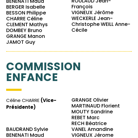
ROULAUD Jean-
BENENATI Maud
François
BERGER Isabelle
VIGNEUX Jérôme
BESSON Philippe
WECKERLE Jean-
CHARRE Céline
Christophe WEILL Anne-
CLEMENT Mathys
Cécile
DOMBEY Bruno
GRANGE Manon
JAMOT Guy
COMMISSION
ENFANCE
GRANGE Olivier
Céline CHARRE
(Vice-
MARTINAUD Florient
Présidente)
MOUTY Sandrine
REBET Marc
RECH Béatrice
BAUDRAND Sylvie
VANEL Amandine
BENENATI Maud
VIGNEUX Jérome