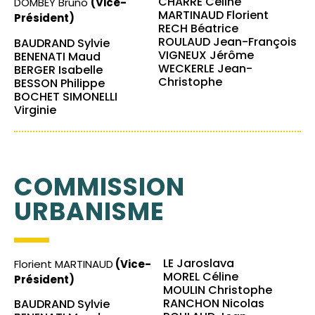
CHARRE Céline
DOMBEY Bruno
(Vice-
MARTINAUD Florient
Président)
RECH Béatrice
ROULAUD Jean-François
BAUDRAND Sylvie
VIGNEUX Jérôme
BENENATI Maud
WECKERLE Jean-
BERGER Isabelle
Christophe
BESSON Philippe
BOCHET SIMONELLI
Virginie
COMMISSION
URBANISME
LE Jaroslava
Florient MARTINAUD
(Vice-
MOREL Céline
Président)
MOULIN Christophe
RANCHON Nicolas
BAUDRAND Sylvie