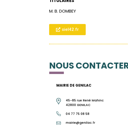
TITULAIRES
M. B. DOMBEY
siel42.fr
NOUS CONTACTE
MAIRIE DE GENILAC
45-85 rue René Mahinc
42800 GENILAC
04 77 75 08 58
mairie@genilac.fr