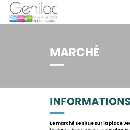
MARCHÉ
INFORMATION
Le marché se situe sur la place Je
boulangerie, boucherie, bar-tabac-