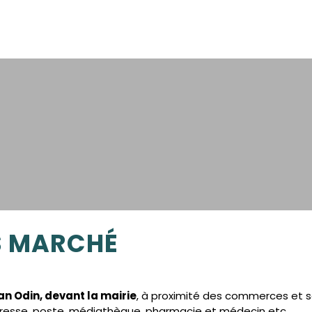
S MARCHÉ
an Odin, devant la mairie
, à proximité des commerces et s
presse, poste, médiathèque, pharmacie et médecin etc…