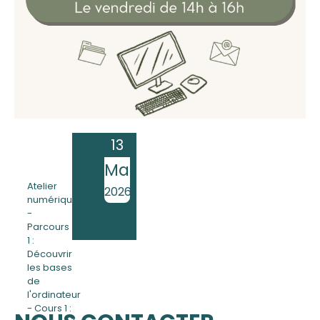
A
13
14h00
Mar
16h00
Atelier
2026
numérique
-
Parcours
1 :
Découvrir
les bases
de
l'ordinateur
- Cours 1 :