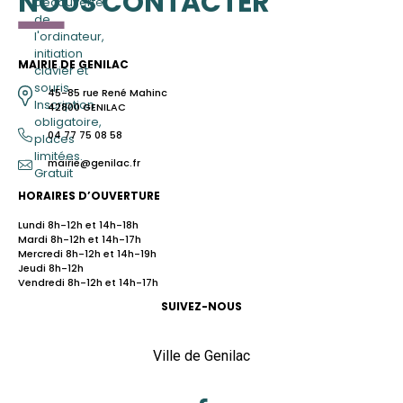
NOUS CONTACTER
découverte
de
l'ordinateur,
initiation
MAIRIE DE GENILAC
clavier et
souris .
45-85 rue René Mahinc
Inscription
42800 GENILAC
obligatoire,
04 77 75 08 58
places
limitées.
mairie@genilac.fr
Gratuit
HORAIRES D’OUVERTURE
Lundi 8h-12h et 14h-18h
Mardi 8h-12h et 14h-17h
Mercredi 8h-12h et 14h-19h
Jeudi 8h-12h
Vendredi 8h-12h et 14h-17h
SUIVEZ-NOUS
Ville de Genilac