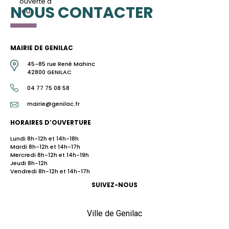
ouverte à
NOUS CONTACTER
tous
MAIRIE DE GENILAC
45-85 rue René Mahinc
42800 GENILAC
04 77 75 08 58
mairie@genilac.fr
HORAIRES D’OUVERTURE
Lundi 8h-12h et 14h-18h
Mardi 8h-12h et 14h-17h
Mercredi 8h-12h et 14h-19h
Jeudi 8h-12h
Vendredi 8h-12h et 14h-17h
SUIVEZ-NOUS
Ville de Genilac