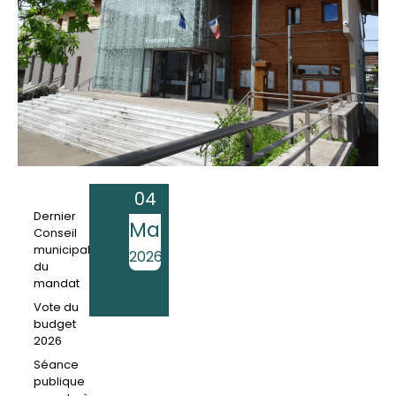
A 19h30
04
Dernier
Mar
Conseil
municipal
2026
du
mandat
Vote du
budget
2026
Séance
publique