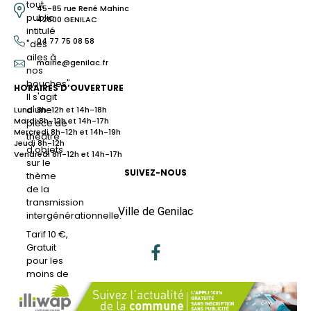
tout
45-85 rue René Mahinc
public
42800 GENILAC
intitulé
04 77 75 08 58
"des
ailes à
mairie@genilac.fr
nos
bouches".
HORAIRES D’OUVERTURE
Il s'agit
d'une
Lundi 8h-12h et 14h-18h
Mardi 8h-12h et 14h-17h
pièce de
Mercredi 8h-12h et 14h-19h
théâtre
Jeudi 8h-12h
d'objets
Vendredi 8h-12h et 14h-17h
sur le
SUIVEZ-NOUS
thème
de la
transmission
Ville de Genilac
intergénérationnelle.
Tarif 10 €,
Gratuit
pour les
moins de
12 ans