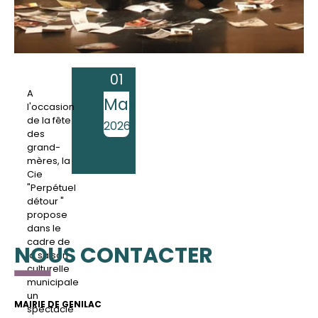
A 16h
01
A
Mar
l'occasion
de la fête
2026
des
grand-
mères, la
Cie
"Perpétuel
détour "
propose
dans le
cadre de
NOUS CONTACTER
la saison
culturelle
municipale
un
MAIRIE DE GENILAC
spectacle